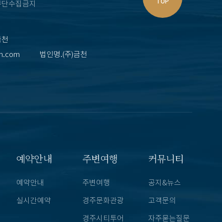
TOP
무단수집금지
금천
en.com
법인명.(주)금천
예약안내
주변여행
커뮤니티
예약안내
주변여행
공지&뉴스
실시간예약
경주문화관광
고객문의
경주시티투어
자주묻는질문