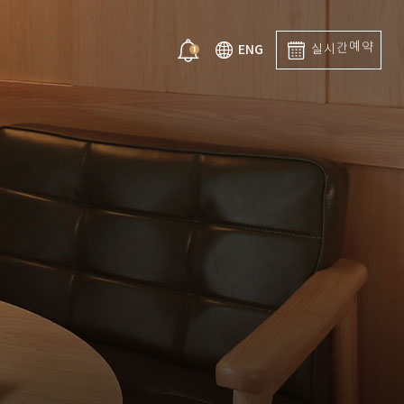
시
간
실
예
ENG
약