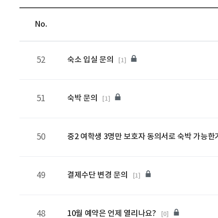
No.
52
숙소 입실 문의
[1]
51
숙박 문의
[1]
50
중2 여학생 3명만 보호자 동의서로 숙박 가능한
49
결제수단 변경 문의
[1]
48
10월 예약은 언제 열리나요?
[0]