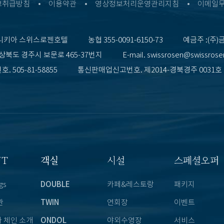
보취급방침
이용약관
영상정보처리운영관리지침
이메일
니키아 스위스로젠호텔
농협 355-0091-6150-73
예금주 :(주)
상북도 경주시 보문로 465-37번지
E-mail. swissrosen@swissros
. 505-81-58855
통신판매업신고번호. 제2014-경북경주 0031호
UT
객실
시설
스페셜오퍼
gs
DOUBLE
카페&레스토랑
패키지
관
TWIN
연회장
이벤트
 체인 소개
ONDOL
야외수영장
서비스